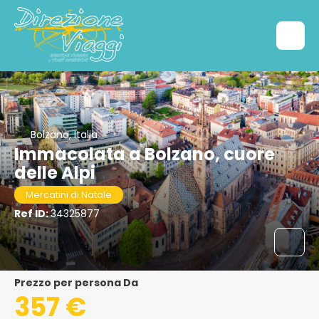
Bolzano, Italia
Immacolata a Bolzano, cuore
delle Alpi
Mercatini di Natale
Ref ID:
34325877
Prezzo per persona Da
357 €