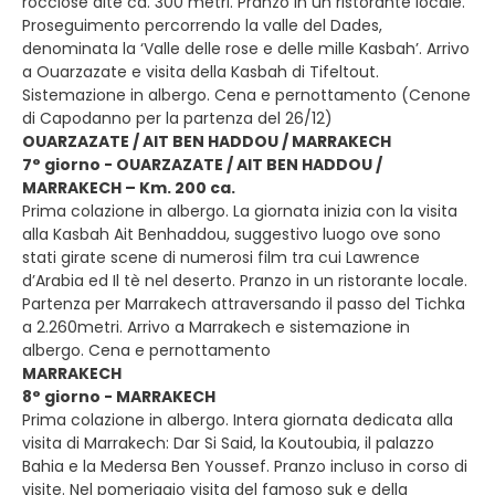
rocciose alte ca. 300 metri. Pranzo in un ristorante locale.
Proseguimento percorrendo la valle del Dades,
denominata la ‘Valle delle rose e delle mille Kasbah’. Arrivo
a Ouarzazate e visita della Kasbah di Tifeltout.
Sistemazione in albergo. Cena e pernottamento (Cenone
di Capodanno per la partenza del 26/12)
OUARZAZATE / AIT BEN HADDOU / MARRAKECH
7° giorno - OUARZAZATE / AIT BEN HADDOU /
MARRAKECH – Km. 200 ca.
Prima colazione in albergo. La giornata inizia con la visita
alla Kasbah Ait Benhaddou, suggestivo luogo ove sono
stati girate scene di numerosi film tra cui Lawrence
d’Arabia ed Il tè nel deserto. Pranzo in un ristorante locale.
Partenza per Marrakech attraversando il passo del Tichka
a 2.260metri. Arrivo a Marrakech e sistemazione in
albergo. Cena e pernottamento
MARRAKECH
8° giorno - MARRAKECH
Prima colazione in albergo. Intera giornata dedicata alla
visita di Marrakech: Dar Si Said, la Koutoubia, il palazzo
Bahia e la Medersa Ben Youssef. Pranzo incluso in corso di
visite. Nel pomeriggio visita del famoso suk e della