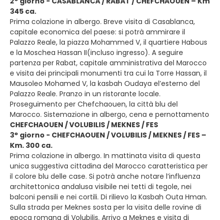
2° giorno - CASABLANCA / RABAT / CHEFCHAOUEN – Km
345 ca.
Prima colazione in albergo. Breve visita di Casablanca,
capitale economica del paese: si potrà ammirare il
Palazzo Reale, la piazza Mohammed V, il quartiere Habous
e la Moschea Hassan II(incluso ingresso). A seguire
partenza per Rabat, capitale amministrativa del Marocco
e visita dei principali monumenti tra cui la Torre Hassan, il
Mausoleo Mohamed V, la kasbah Oudaya el’esterno del
Palazzo Reale. Pranzo in un ristorante locale.
Proseguimento per Chefchaouen, la città blu del
Marocco. Sistemazione in albergo, cena e pernottamento
CHEFCHAOUEN / VOLUBILIS / MEKNES / FES
3° giorno - CHEFCHAOUEN / VOLUBILIS / MEKNES / FES –
Km. 300 ca.
Prima colazione in albergo. In mattinata visita di questa
unica suggestiva cittadina del Marocco caratteristica per
il colore blu delle case. Si potrà anche notare l’influenza
architettonica andalusa visibile nei tetti di tegole, nei
balconi pensili e nei cortili. Di rilievo la Kasbah Outa Hman.
Sulla strada per Meknes sosta per la visita delle rovine di
epoca romana di Volubilis. Arrivo a Meknes e visita di