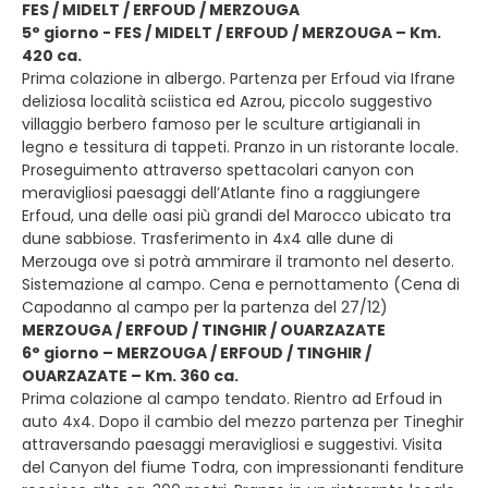
FES / MIDELT / ERFOUD / MERZOUGA
5° giorno - FES / MIDELT / ERFOUD / MERZOUGA – Km.
420 ca.
Prima colazione in albergo. Partenza per Erfoud via Ifrane
deliziosa località sciistica ed Azrou, piccolo suggestivo
villaggio berbero famoso per le sculture artigianali in
legno e tessitura di tappeti. Pranzo in un ristorante locale.
Proseguimento attraverso spettacolari canyon con
meravigliosi paesaggi dell’Atlante fino a raggiungere
Erfoud, una delle oasi più grandi del Marocco ubicato tra
dune sabbiose. Trasferimento in 4x4 alle dune di
Merzouga ove si potrà ammirare il tramonto nel deserto.
Sistemazione al campo. Cena e pernottamento (Cena di
Capodanno al campo per la partenza del 27/12)
MERZOUGA / ERFOUD / TINGHIR / OUARZAZATE
6° giorno – MERZOUGA / ERFOUD / TINGHIR /
OUARZAZATE – Km. 360 ca.
Prima colazione al campo tendato. Rientro ad Erfoud in
auto 4x4. Dopo il cambio del mezzo partenza per Tineghir
attraversando paesaggi meravigliosi e suggestivi. Visita
del Canyon del fiume Todra, con impressionanti fenditure