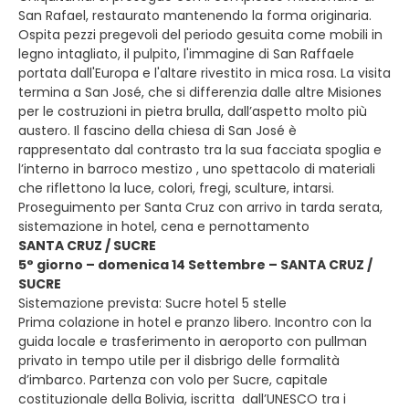
San Rafael, restaurato mantenendo la forma originaria.
Ospita pezzi pregevoli del periodo gesuita come mobili in
legno intagliato, il pulpito, l'immagine di San Raffaele
portata dall'Europa e l'altare rivestito in mica rosa. La visita
termina a San José, che si differenzia dalle altre Misiones
per le costruzioni in pietra brulla, dall’aspetto molto più
austero. Il fascino della chiesa di San José è
rappresentato dal contrasto tra la sua facciata spoglia e
l’interno in barroco mestizo , uno spettacolo di materiali
che riflettono la luce, colori, fregi, sculture, intarsi.
Proseguimento per Santa Cruz con arrivo in tarda serata,
sistemazione in hotel, cena e pernottamento
SANTA CRUZ / SUCRE
5° giorno – domenica 14 Settembre – SANTA CRUZ /
SUCRE
Sistemazione prevista: Sucre hotel 5 stelle
Prima colazione in hotel e pranzo libero. Incontro con la
guida locale e trasferimento in aeroporto con pullman
privato in tempo utile per il disbrigo delle formalità
d’imbarco. Partenza con volo per Sucre, capitale
costituzionale della Bolivia, iscritta dall’UNESCO tra i