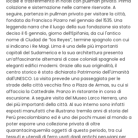
locale e trasferimento in hotel con pullman privato. Prima
colazione e sistemazione nelle camere riservate. A
seguire, partenza in pullman privato per visitare la città,
fondata da Francisco Pizarro nel gennaio del 1535. Una
leggenda narra che il luogo della sua fondazione sia stato
deciso il 6 gennaio, giorno dell’Epifania, da cui l'antico
nome di Ciudad de “los Reyes”, termine spagnolo con cui
si indicano i Re Magi. Lima è una delle più importanti
capitali del Sudamerica e la sua architettura presenta
un’affascinante alternarsi di case coloniali spagnole ed
eleganti edifici moderni. Grazie alla sua originalità, il
centro storico è stato dichiarato Patrimonio dell'Umanità
dall'UNESCO. La visita prevede una passeggiata per le
strade della città vecchia fino a Plaza de Armas, su cui si
affaccia la Cattedrale. Pranzo in ristorante in corso di
escursione. A seguire visita del Museo Larco Herrera, uno
dei più importanti della città. Al suo interno sono infatti
esposti manufatti che illustrano tremila anni di storia del
Perù precolombiano ed è uno dei pochi musei al mondo a
poter esporre una collezione privata di oltre
quarantacinquemila oggetti di questo periodo, tra cui
tessuti e utensili di ferro usati dagli antichi peruviani per