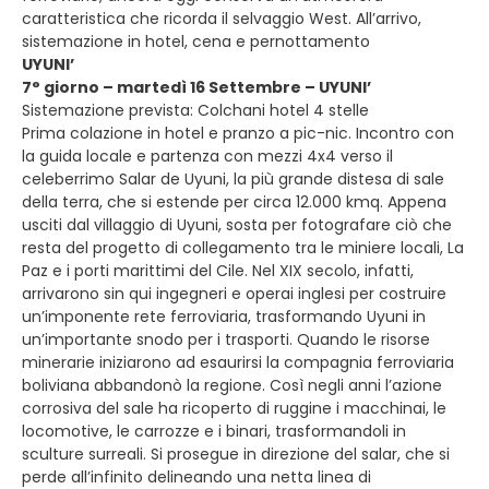
caratteristica che ricorda il selvaggio West. All’arrivo,
sistemazione in hotel, cena e pernottamento
UYUNI’
7° giorno – martedì 16 Settembre – UYUNI’
Sistemazione prevista: Colchani hotel 4 stelle
Prima colazione in hotel e pranzo a pic-nic. Incontro con
la guida locale e partenza con mezzi 4x4 verso il
celeberrimo Salar de Uyuni, la più grande distesa di sale
della terra, che si estende per circa 12.000 kmq. Appena
usciti dal villaggio di Uyuni, sosta per fotografare ciò che
resta del progetto di collegamento tra le miniere locali, La
Paz e i porti marittimi del Cile. Nel XIX secolo, infatti,
arrivarono sin qui ingegneri e operai inglesi per costruire
un’imponente rete ferroviaria, trasformando Uyuni in
un’importante snodo per i trasporti. Quando le risorse
minerarie iniziarono ad esaurirsi la compagnia ferroviaria
boliviana abbandonò la regione. Così negli anni l’azione
corrosiva del sale ha ricoperto di ruggine i macchinai, le
locomotive, le carrozze e i binari, trasformandoli in
sculture surreali. Si prosegue in direzione del salar, che si
perde all’infinito delineando una netta linea di