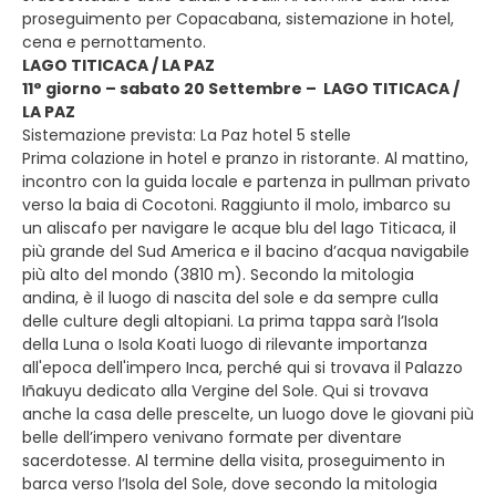
proseguimento per Copacabana, sistemazione in hotel,
cena e pernottamento.
LAGO TITICACA / LA PAZ
11° giorno – sabato 20 Settembre – LAGO TITICACA /
LA PAZ
Sistemazione prevista: La Paz hotel 5 stelle
Prima colazione in hotel e pranzo in ristorante. Al mattino,
incontro con la guida locale e partenza in pullman privato
verso la baia di Cocotoni. Raggiunto il molo, imbarco su
un aliscafo per navigare le acque blu del lago Titicaca, il
più grande del Sud America e il bacino d’acqua navigabile
più alto del mondo (3810 m). Secondo la mitologia
andina, è il luogo di nascita del sole e da sempre culla
delle culture degli altopiani. La prima tappa sarà l’Isola
della Luna o Isola Koati luogo di rilevante importanza
all'epoca dell'impero Inca, perché qui si trovava il Palazzo
Iñakuyu dedicato alla Vergine del Sole. Qui si trovava
anche la casa delle prescelte, un luogo dove le giovani più
belle dell’impero venivano formate per diventare
sacerdotesse. Al termine della visita, proseguimento in
barca verso l’Isola del Sole, dove secondo la mitologia