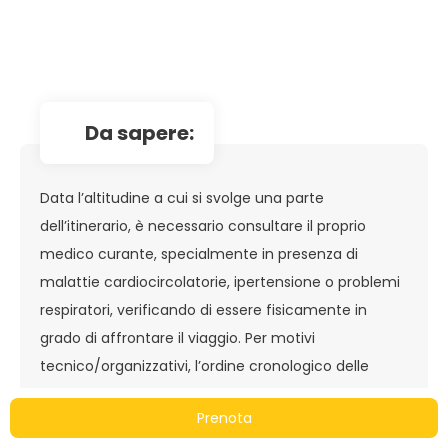
da sapere:
Data l’altitudine a cui si svolge una parte
dell’itinerario, è necessario consultare il proprio
medico curante, specialmente in presenza di
malattie cardiocircolatorie, ipertensione o problemi
respiratori, verificando di essere fisicamente in
grado di affrontare il viaggio. Per motivi
tecnico/organizzativi, l’ordine cronologico delle
visite previste durante il tour potrebbe essere
Prenota
cambiato, senza che questo comporti alterazione