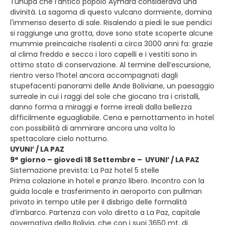
Tunupa che l’antico popolo Aymarà considerava una
divinità. La sagoma di questo vulcano dormiente, domina
l'immenso deserto di sale. Risalendo a piedi le sue pendici
si raggiunge una grotta, dove sono state scoperte alcune
mummie preincaiche risalenti a circa 3000 anni fa: grazie
al clima freddo e secco i loro capelli e i vestiti sono in
ottimo stato di conservazione. Al termine dell’escursione,
rientro verso l’hotel ancora accompagnati dagli
stupefacenti panorami delle Ande Boliviane, un paesaggio
surreale in cui i raggi del sole che giocano tra i cristalli,
danno forma a miraggi e forme irreali dalla bellezza
difficilmente eguagliabile. Cena e pernottamento in hotel
con possibilità di ammirare ancora una volta lo
spettacolare cielo notturno.
UYUNI’ / LA PAZ
9° giorno – giovedì 18 Settembre – UYUNI’ / LA PAZ
Sistemazione prevista: La Paz hotel 5 stelle
Prima colazione in hotel e pranzo libero. Incontro con la
guida locale e trasferimento in aeroporto con pullman
privato in tempo utile per il disbrigo delle formalità
d’imbarco. Partenza con volo diretto a La Paz, capitale
governativa della Bolivia, che con i suoi 3650 mt. di