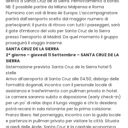
diretto a Santa Cruz de la Sierra. Pernottamento a bordo.
NB. È possibile partire da Milano Malpensa e Roma
Fiumicino con voli di linea Air Europa. L’accompagnatore
partirà dall’aeroporto scelto dal maggior numero di
partecipanti. Il punto di ritrovo con tutti i passeggeri, sarà
il gate d’imbarco del volo per Santa Cruz de la Sierra
presso l’aeroporto di Madrid. Da quel momento il gruppo
proseguirà il viaggio insieme
SANTA CRUZ DE LA SIERRA
2° giorno – giovedì 11 Settembre – SANTA CRUZ DE LA
SIERRA
Sistemazione prevista: Santa Cruz de la Sierra hotel 5
stelle
Arrivo all’aeroporto di Santa Cruz alle 04:50, disbrigo delle
formalità doganali, incontro con il personale locale di
assistenza e trasferimento con pullman privato in hotel.
Le camere saranno subito a disposizione (early check-in)
per un po' di relax dopo il lungo viaggio e chi lo desidera
potrà recarsi in sala ristorante per la prima colazione.
Pranzo libero. Nel pomeriggio, incontro con la guida locale
e partenza in pullman privato per visitare la città. Situata
ai piedi delle Ande, Santa Cruz è la capitale economica