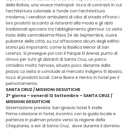
della Bolivia, una vivace metropoli ricca di contrasti in cui
l’architettura coloniale si fonde con l’architettura
moderna, i venditori ambulanti di cibo di strada offrono i
loro prodotti accanto ai ristoranti alla moda e gli abiti
tradizionali spiccano tra l’abbigliamento glamour. La visita
inizia dalla centralissima Plaza 24 de Septiembre, cuore
pulsante della città, su cui affacciano alcuni degli edifici
storici più importanti, come la Basilica Menor di San
Lorenzo. Si prosegue poi con il Parque El Arenal, punto di
ritrovo per tutti gli abitanti di Santa Cruz, un parco
cittadino molto famoso, situato poco distante dalla
piazza. La visita si conclude al mercato indigeno El Abasto,
ricco di prodotti locali. Cena libera e rientro in hotel per il
pernottamento
SANTA CRUZ / MISSIONI GESUITICHE
3° giorno – venerdì 12 Settembre – SANTA CRUZ /
MISSIONI GESUITICHE
Sistemazione prevista: San Ignacio hotel 5 stelle
Prima colazione in hotel, incontro con la guida locale e
partenza in pullman privato verso la regione della
Chiquitania, a est di Santa Cruz, dove durante il dominio