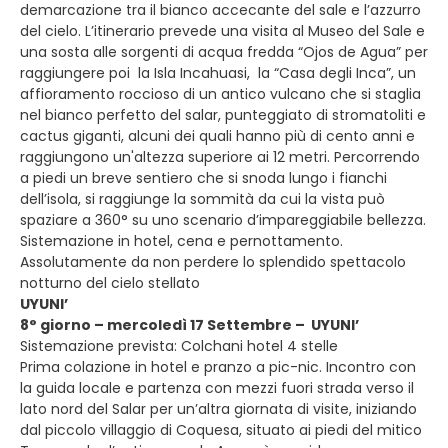
demarcazione tra il bianco accecante del sale e l’azzurro
del cielo. L’itinerario prevede una visita al Museo del Sale e
una sosta alle sorgenti di acqua fredda “Ojos de Agua” per
raggiungere poi la Isla Incahuasi, la “Casa degli Inca”, un
affioramento roccioso di un antico vulcano che si staglia
nel bianco perfetto del salar, punteggiato di stromatoliti e
cactus giganti, alcuni dei quali hanno più di cento anni e
raggiungono un'altezza superiore ai 12 metri. Percorrendo
a piedi un breve sentiero che si snoda lungo i fianchi
dell’isola, si raggiunge la sommità da cui la vista può
spaziare a 360° su uno scenario d’impareggiabile bellezza.
Sistemazione in hotel, cena e pernottamento.
Assolutamente da non perdere lo splendido spettacolo
notturno del cielo stellato
UYUNI’
8° giorno – mercoledì 17 Settembre – UYUNI’
Sistemazione prevista: Colchani hotel 4 stelle
Prima colazione in hotel e pranzo a pic-nic. Incontro con
la guida locale e partenza con mezzi fuori strada verso il
lato nord del Salar per un’altra giornata di visite, iniziando
dal piccolo villaggio di Coquesa, situato ai piedi del mitico