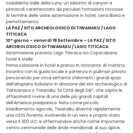
cosiddetta Valle della Luna, un labirinto di canyon e
pinnacoli caratterizzato da peculiari formazioni rocciose.
Al termine delle visite sistemazione in hotel, cena libera e
pernottamento
LA PAZ / SITO ARCHEOLOGICO DI TIWANAKU / LAGO
TITICACA
10° giorno – venerdì 19 Settembre – LA PAZ / SITO
ARCHEOLOGICO DI TIWANAKU / LAGO TITICACA
Sistemazione prevista: Lago Titicaca loc.Copacabana
hotel 4 stelle
Prima colazione in hotel e pranzo in ristorante. Al mattino,
incontro con la guida locale e partenza in pullman privato
percorrendo per circa settanta chilometri i grandi spazi
dell’altopiano boliviano in direzione del sito archeologico di
Tiahuanaco o Tiwanaku “la Città degli Dèi”, che ospita le
affascinanti rovine di una delle più grandi capitali
dell’America preispanica. Nata come piccolo
insediamento agricolo, Tiwanaku divenne rapidamente
una città fiorente, evolvendo in un vero e proprio stato
verso il 300 d.C. e affermandosi anche come importante
centro cerimoniale delle Ande meridionali. Al suo apice,