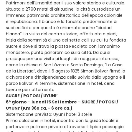
Patrimoni dell’Umanità per il suo valore storico e culturale.
Situata a 2790 metri di altitudine, la città custodisce un
immenso patrimonio architettonico dell’epoca coloniale
e repubblicana. Il bianco è la tonalità predominante di
suoi edifici e per questo è chiamata anche “ciudad
blanca”. La visita del centro storico, effettuata a piedi,
inizia dalla sommità di uno dei sette colli su cui fu fondata
Sucre e dove si trova la piazza Recoleta con l’omonimo
monastero, punto panoramico sulla città. Da qui si
prosegue per una visita ai luoghi di maggiore interesse,
come le chiese di San Lázaro e Santo Domingo, "La Casa
de la Libertad”, dove il 6 agosto 1825 Simon Bolivar firmò la
dichiarazione d’indipendenza della Bolivia dalla Spagna e il
parco Bolívar. Al termine, sistemazione in hotel, cena
libera e pernottamento
SUCRE / POTOSI / UYUNI’
6° giorno – lunedì 15 Settembre – SUCRE / POTOSI /
UYUNI’ (Km 360 ca. - 6 ore ca.)
Sistemazione prevista: Uyunì hotel 3 stelle
Prima colazione in hotel, incontro con la guida locale e
partenza in pullman privato attraverso il tipico paesaggio