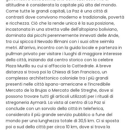
altitudine è considerata la capitale più alta del mondo.
Come tutte le grandi capitali, La Paz è una città di
contrasti dove convivono moderno e tradizionale, povertà
e ricchezza. Ciò che la rende unica è la sua posizione,
incastonata in una stretta valle dell'altopiano boliviano,
dominata dai picchi perennemente innevati delle Ande,
tra cui spicca il Nevado Illimani con i suoi oltre seimila
metri. All’arrivo, incontro con la guida locale e partenza in
pullman privato per visitare i luoghi di maggiore interesse
della città, iniziando dal centro storico con la celebre
Plaza Murillo su cui si affaccia la Cattedrale. A breve
distanza si trova poi la Chiesa di San Francisco, un
complesso architettonico coloniale tra i più grandi
presenti nelle città ispano-americane e l’incredibile
Mercato de la Brujas o Mercato delle Streghe, dove si
possono trovare tutti gli articoli utilizzati per i rituali di
stregoneria Aymarà. La vista al centro di La Paz si
conclude con un sorvolo della città in teleferica,
considerato il più grande servizio pubblico a fune del
mondo per una lunghezza totale di 30,5 km. Ci si sposta
poi a sud della città per circa 10 km, dove si trova la