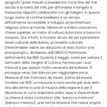
spagnolo i padri Gesuiti si insediarono tra la fine del XVII
secolo e la metà del XVIII, per diffondere il Vangelo e
instaurare rapporti collaborativi con gli indigeni. In questo
luogo vicino al confine brasiliano e un tempo
difficilmente accessibile, si sviluppò un’architettura
religiosa unica al mondo. Missionari e indios costruirono
chiese superbe, un misto di cultura autoctona e barocco
europeo. Qui, infatti, si trovano alcuni dei più interessanti
tesori culturali della Bolivia, un’eredità culturale
d’inestimabile valore sia dal punto di vista storico che
antropologico, dichiarato dall’UNESCO Patrimonio
dell’Umanità dal 1991. Durante il viaggio, sosta per visitare il
Santuario della Vergine di Cotoca, famosa per i suoi
miracoli e per questo molto venerata dai boliviani. Si
prosegue verso San Ramon per raggiungere poi la
Missione di San Francisco de Xavier, prima ad essere
fondata nel 1691. La missione è nota anche per aver dato
vita alla prima scuola di musica della regione e per il
laboratorio in cui si realizzano violini, arpe e clavicembali.
La chiesa è stata costruita in stile “barocco meticcio”
(barroco mestizo), una forma artistica che nasce proprio