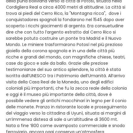
della puna boliviana verso la città di Potosì, situata nella
Cordigliera Real a circa 4000 metri di altitudine. La città si
trova ai piedi del Cerro Rico, la "Montagna ricca", dove i
conquistadores spagnoli la fondarono nel 1545 dopo aver
scoperto i ricchi giacimenti di argento. Era consuetudine
dire che con tutto l’argento estratto dal Cerro Rico si
sarebbe potuto costruire un ponte tra Madrid e il Nuovo
Mondo. Le miniere trasformarono Potosí nel più prezioso
gioiello della corona spagnola e in una delle città più
ricche e grandi del mondo, con magnifiche chiese, teatri,
case da gioco e sale da ballo. Grazie alle preziose
testimonianze del suo antico splendore, la città è stata
iscritta dall’UNESCO tra i Patrimonio dell’Umanità. All’arrivo
visita della Casa Real de la Moneda, uno degli edifici
coloniali più importanti, che fu la zecca reale della colonia
e oggi è il museo più importante della città, dove è
possibile vedere gli antichi macchinari in legno per il conio
delle monete. Pranzo in ristorante locale e proseguimento
del viaggio verso la cittadina di Uyunì, situata ai margini di
un’immensa distesa di sale a un’altitudine di 3600 mt.
Nata a fine ‘800 come avamposto commerciale e snodo
ferroviario, ancora oggi conserva un’atmosfera