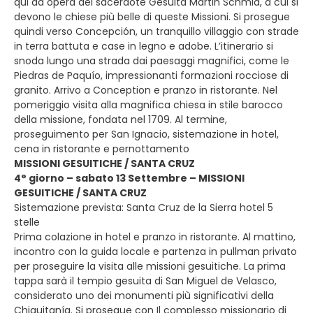
qui ad opera del sacerdote Gesuita Martin Schmid, a cui si
devono le chiese più belle di queste Missioni. Si prosegue
quindi verso Concepción, un tranquillo villaggio con strade
in terra battuta e case in legno e adobe. L’itinerario si
snoda lungo una strada dai paesaggi magnifici, come le
Piedras de Paquío, impressionanti formazioni rocciose di
granito. Arrivo a Conception e pranzo in ristorante. Nel
pomeriggio visita alla magnifica chiesa in stile barocco
della missione, fondata nel 1709. Al termine,
proseguimento per San Ignacio, sistemazione in hotel,
cena in ristorante e pernottamento
MISSIONI GESUITICHE / SANTA CRUZ
4° giorno – sabato 13 Settembre – MISSIONI
GESUITICHE / SANTA CRUZ
Sistemazione prevista: Santa Cruz de la Sierra hotel 5
stelle
Prima colazione in hotel e pranzo in ristorante. Al mattino,
incontro con la guida locale e partenza in pullman privato
per proseguire la visita alle missioni gesuitiche. La prima
tappa sarà il tempio gesuita di San Miguel de Velasco,
considerato uno dei monumenti più significativi della
Chiquitanía. Si prosegue con Il complesso missionario di