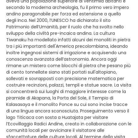
aveva una popolazione superiore ai ventimila abitanti e
secondo la moderna archeologia, fu il primo vero impero
andino paragonabile per forza ed estensione a quello
degli Inca. Nel 2000, l’UNESCO ha dichiarato il sito
Patrimonio dell’Umanità, per il ruolo che ha svolto nello
sviluppo della civiltà pre-incaica andina. La cultura
Tiwanaku ha modellato infatti alcuni dei monoliti in pietra
tra i più importanti dell'America precolombiana, ideando
inoltre ingegnosi sistemi di irrigazione e acquisendo una
conoscenza avanzata dell’astronomia. Ancora oggi
rimane un mistero come blocchi di pietra che pesano più
di cento tonnellate siano stati portati sull'altopiano,
sollevati e sovrapposti con precisione matematica per
costruire recinzioni, palazzi, templi e statue sacre. La visita
si concentrerà sui luoghi di maggiore interesse come la
piramide di Akapana, la Porta del Sole, il Tempio di
Kalasasaya e il monolito Ponce su cui sono incise tracce
di una lingua ancora sconosciuta. Proseguimento verso il
lago Titicaca con sosta a Huatajata per visitare
l’Ecovillaggio Radici Andine, creato in collaborazione con le
comunità locali per avvicinare il visitatore alle
sfaccettature delle culture locali. Al termine della visita