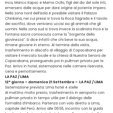
Inca, Manco Kapac e Mama Ocllo, figli del dio del sole Inti,
emersero dalle acque per dare origine al potente impero.
Nella zona nord dell’isola è possibile visitare il Palazzo
Chinkana, nei cui pressi si trova la Roca Sagrada e il tavolo
dei sacrifici, dove venivano uccisi sia gli animali che gli
uomini. Nella zona sud si trova invece la scalinata Inca e la
fontana sacra conosciuta come la "Sorgente della
giovinezza”. Si dice infatti che chi beve la sua acqua,
rimane giovane in eterno. Al termine della visita,
trasferimento in aliscafo al villaggio di Copacabana per
visitare il mercato locale e la chiesa di Nuestra Senora de
Copacabana, proseguendo poi in pullman privato per la
Paz. Arrivo in hotel, sistemazione nelle camere riservate,
cena e pernottamento.
LA PAZ / LIMA
12° giorno – domenica 21 Settembre – LA PAZ / LIMA
Sistemazione prevista: Lima hotel 4 stelle
Al mattino molto presto, trasferimento in aeroporto con
pullman privato in tempo utile per il disbrigo delle
formalità d’imbarco. Partenza con volo diretto a Lima,
capitale del Perù. Arrivo alle 06:55, incontro con la guida