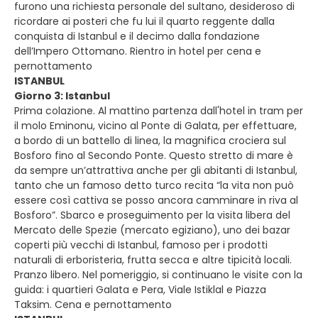
furono una richiesta personale del sultano, desideroso di
ricordare ai posteri che fu lui il quarto reggente dalla
conquista di Istanbul e il decimo dalla fondazione
dell’Impero Ottomano. Rientro in hotel per cena e
pernottamento
ISTANBUL
Giorno 3: Istanbul
Prima colazione. Al mattino partenza dall'hotel in tram per
il molo Eminonu, vicino al Ponte di Galata, per effettuare,
a bordo di un battello di linea, la magnifica crociera sul
Bosforo fino al Secondo Ponte. Questo stretto di mare è
da sempre un’attrattiva anche per gli abitanti di Istanbul,
tanto che un famoso detto turco recita “la vita non può
essere così cattiva se posso ancora camminare in riva al
Bosforo”. Sbarco e proseguimento per la visita libera del
Mercato delle Spezie (mercato egiziano), uno dei bazar
coperti più vecchi di Istanbul, famoso per i prodotti
naturali di erboristeria, frutta secca e altre tipicità locali.
Pranzo libero. Nel pomeriggio, si continuano le visite con la
guida: i quartieri Galata e Pera, Viale Istiklal e Piazza
Taksim. Cena e pernottamento