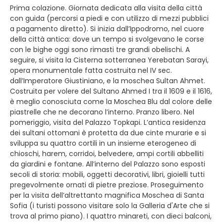
Prima colazione. Giornata dedicata alla visita della città
con guida (percorsi a piedi e con utilizzo di mezzi pubblici
a pagamento diretto). Si inizia dall’Ippodromo, nel cuore
della città antica: dove un tempo si svolgevano le corse
con le bighe oggi sono rimasti tre grandi obelischi. A
seguire, si visita la Cisterna sotterranea Yerebatan Sarayi,
opera monumentale fatta costruita nel IV sec.
dall’Imperatore Giustiniano, e la moschea Sultan Ahmet.
Costruita per volere del Sultano Ahmed I tra il 1609 e il 1616,
è meglio conosciuta come la Moschea Blu dal colore delle
piastrelle che ne decorano l’interno. Pranzo libero. Nel
pomeriggio, visita del Palazzo Topkapi. L’antica residenza
dei sultani ottomani è protetta da due cinte murarie e si
sviluppa su quattro cortili in un insieme eterogeneo di
chioschi, harem, corridoi, belvedere, ampi cortili abbelliti
da giardini e fontane. All’interno del Palazzo sono esposti
secoli di storia: mobili, oggetti decorativi, libri, gioielli tutti
pregevolmente ornati di pietre preziose. Proseguimento
per la visita dell’altrettanto magnifica Moschea di Santa
Sofia (i turisti possono visitare solo la Galleria d'Arte che si
trova al primo piano). I quattro minareti, con dieci balconi,