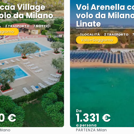
caa Village
Voi Arenella c
olo da Milano
volo da Milan
Linate
À
2 TRASPORTO
7 NOTTE/I
ggiorno
1 LOCALITÀ
2 TRASPORTO
Volo+Soggiorno
Da
0 €
1.331 €
a persona
PARTENZA:
ilano
Milan
Vedere
Vedere