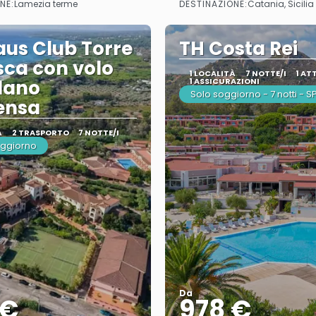
NE:
DESTINAZIONE:
Lamezia terme
Catania, Sicilia
aus Club Torre
TH Costa Rei
ca con volo
1 LOCALITÀ
7 NOTTE/I
1 AT
lano
1 ASSICURAZIONI
Solo soggiorno - 7 notti - 
ensa
À
2 TRASPORTO
7 NOTTE/I
oggiorno
Da
 €
978 €