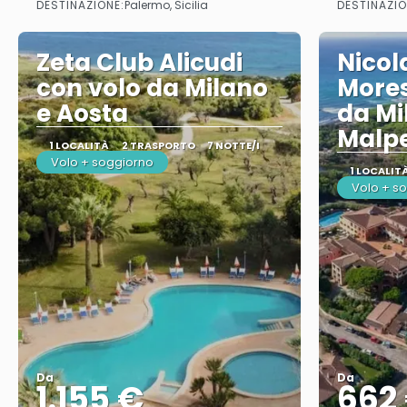
DESTINAZIONE:
DESTINAZIO
Palermo, Sicilia
Zeta Club Alicudi
Nicol
con volo da Milano
Mores
e Aosta
da Mi
Malp
1 LOCALITÀ
2 TRASPORTO
7 NOTTE/I
Volo + soggiorno
1 LOCALIT
Volo + s
Da
Da
1.155 €
662