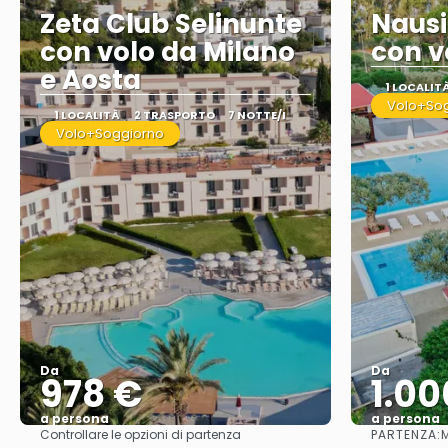
Zeta Club Selinunte
Nausi
con volo da Milano
con v
e Aosta
1 LOCALIT
Volo+So
1 LOCALITÀ
2 TRASPORTO
7 NOTTE/I
Volo+Soggiorno
Da
Da
978 €
1.00
a persona
a persona
PARTENZA:
Controllare le opzioni di partenza
M
Vedere