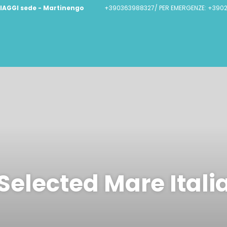
IAGGI sede - Martinengo
+390363988327/ PER EMERGENZE: +390
Selected Mare Itali