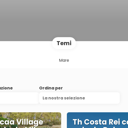
Temi
Mare
azione
Ordina per
La nostra selezione
caa Village
Th Costa Rei 