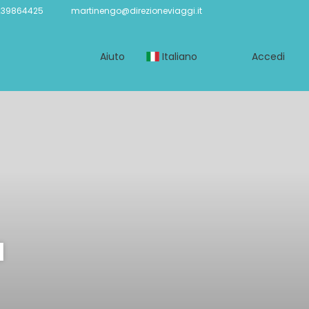
239864425
martinengo@direzioneviaggi.it
Aiuto
Italiano
Accedi
a