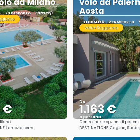
olo da Milano
volo da Paler
Aosta
À
2 TRASPORTO
7 NOTTE/I
ggiorno
1 LOCALITÀ
2 TRASPORTO
Volo+Soggiorno
Da
4 €
1.163 €
a persona
ilano
Controllare le opzioni di parten
Vedere
Vedere
NE:
DESTINAZIONE:
Lamezia terme
Cagliari, Sarde