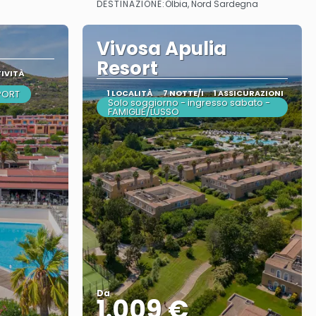
DESTINAZIONE:
Olbia, Nord Sardegna
Vivosa Apulia
Resort
TIVITÀ
SPORT
1 LOCALITÀ
7 NOTTE/I
1 ASSICURAZIONI
Solo soggiorno - ingresso sabato -
FAMIGLIE/LUSSO
Da
1.009 €