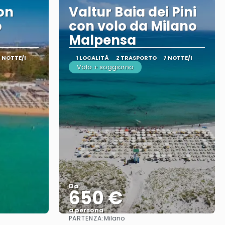
on
Valtur Baia dei Pini
o
con volo da Milano
Malpensa
7 NOTTE/I
1 LOCALITÀ
2 TRASPORTO
7 NOTTE/I
Volo + soggiorno
Da
650 €
a persona
PARTENZA:
Milano
Vedere