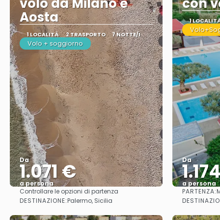
volo da Milano e
con v
Aosta
1 LOCALIT
Volo+So
1 LOCALITÀ
2 TRASPORTO
7 NOTTE/I
Volo + soggiorno
Da
Da
1.071 €
1.17
a persona
a persona
PARTENZA:
Controllare le opzioni di partenza
M
Vedere
DESTINAZIONE:
DESTINAZIO
Palermo, Sicilia