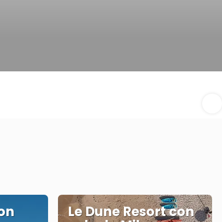
con
Le Dune Resort con