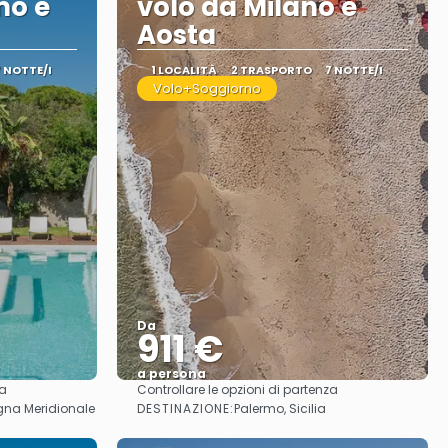
mo e
volo da Milano e
Aosta
7 NOTTE/I
1 LOCALITÀ
2 TRASPORTO
7 NOTTE/I
Volo+Soggiorno
Da
911 €
a persona
za
Controllare le opzioni di partenza
Vedere
DESTINAZIONE:
gna Meridionale
Palermo, Sicilia