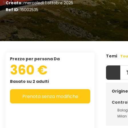
Creato:
mercoledì 1 ottobre 2025
Ref ID:
16002535
Temi
Tou
Prezzo per persona Da
360 €
Basato su 2 adulti
Origine
Prenota senza modifiche
Control
Bolo
Milan