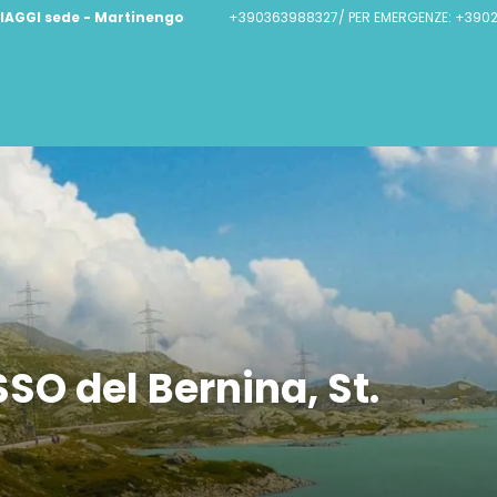
IAGGI sede - Martinengo
+390363988327/ PER EMERGENZE: +390
SO del Bernina, St.