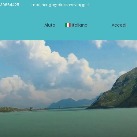
239864425
martinengo@direzioneviaggi.it
Aiuto
Italiano
Accedi